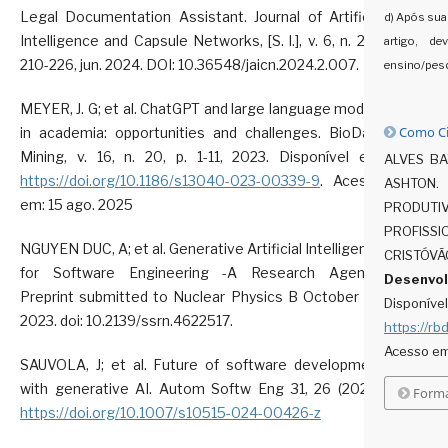
Legal Documentation Assistant. Journal of Artificial
d) Após sua
Intelligence and Capsule Networks, [S. l.], v. 6, n. 2, p.
artigo, d
210-226, jun. 2024. DOI: 10.36548/jaicn.2024.2.007.
ensino/pesq
MEYER, J. G; et al. ChatGPT and large language models
Como Ci
in academia: opportunities and challenges. BioData
Mining, v. 16, n. 20, p. 1-11, 2023. Disponível em:
ALVES BAT
https://doi.org/10.1186/s13040-023-00339-9
. Acesso
ASHTON. 
em: 15 ago. 2025
PRODUTIV
PROFIS
NGUYEN DUC, A; et al. Generative Artificial Intelligence
CRISTÓ
for Software Engineering -A Research Agenda.
Desenvol
Preprint submitted to Nuclear Physics B October 28,
Di
2023. doi: 10.2139/ssrn.4622517.
https://rb
Acesso em
SAUVOLA, J; et al. Future of software development
with generative AI. Autom Softw Eng 31, 26 (2024).
Forma
https://doi.org/10.1007/s10515-024-00426-z