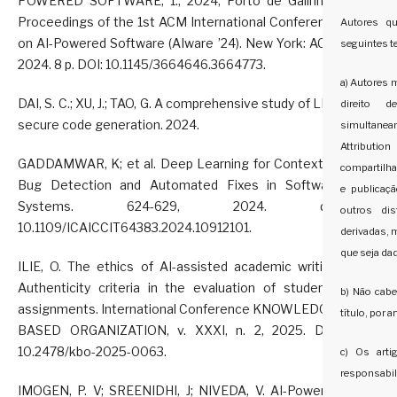
POWERED SOFTWARE, 1., 2024, Porto de Galinhas.
Proceedings of the 1st ACM International Conference
Autores q
on AI-Powered Software (AIware ’24). New York: ACM,
seguintes t
2024. 8 p. DOI: 10.1145/3664646.3664773.
a) Autores 
DAI, S. C.; XU, J.; TAO, G. A comprehensive study of LLM
direito 
secure code generation. 2024.
simultanea
Attributi
GADDAMWAR, K; et al. Deep Learning for Contextual
compartilha
Bug Detection and Automated Fixes in Software
e publicaçã
Systems. 624-629, 2024. doi:
outros di
10.1109/ICAICCIT64383.2024.10912101.
derivadas, 
que seja dad
ILIE, O. The ethics of AI-assisted academic writing.
Authenticity criteria in the evaluation of students’
b) Não cab
assignments. International Conference KNOWLEDGE-
título, por 
BASED ORGANIZATION, v. XXXI, n. 2, 2025. DOI:
10.2478/kbo-2025-0063.
c) Os art
responsabil
IMOGEN, P. V; SREENIDHI, J; NIVEDA, V. AI-Powered