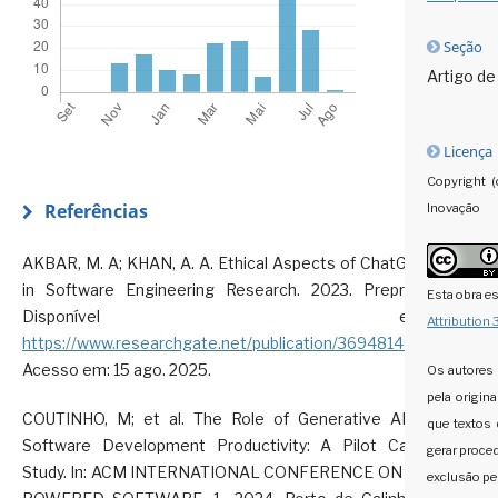
Seção
Artigo de
Licença
Copyright (
Referências
Inovação
AKBAR, M. A; KHAN, A. A. Ethical Aspects of ChatGPT
in Software Engineering Research. 2023. Preprint.
Esta obra e
Disponível em:
Attribution
https://www.researchgate.net/publication/369481469
.
Acesso em: 15 ago. 2025.
Os autores 
pela origin
COUTINHO, M; et al. The Role of Generative AI in
que textos
Software Development Productivity: A Pilot Case
gerar proce
Study. In: ACM INTERNATIONAL CONFERENCE ON AI-
exclusão pe