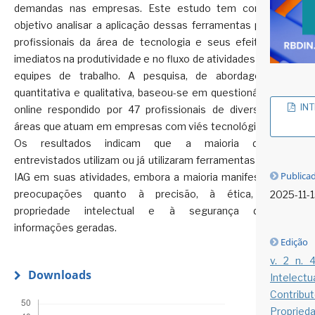
demandas nas empresas. Este estudo tem como
objetivo analisar a aplicação dessas ferramentas por
profissionais da área de tecnologia e seus efeitos
imediatos na produtividade e no fluxo de atividades de
equipes de trabalho. A pesquisa, de abordagem
quantitativa e qualitativa, baseou-se em questionário
INT
online respondido por 47 profissionais de diversas
áreas que atuam em empresas com viés tecnológico.
Os resultados indicam que a maioria dos
entrevistados utilizam ou já utilizaram ferramentas de
Publica
IAG em suas atividades, embora a maioria manifeste
preocupações quanto à precisão, à ética, à
2025-11-
propriedade intelectual e à segurança das
informações geradas.
Edição
v. 2 n. 
Downloads
Intelectu
Contrib
Proprieda