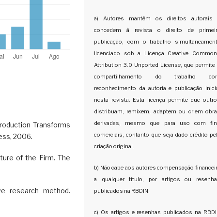
a) Autores mantém os direitos autorais
concedem à revista o direito de primei
publicação, com o trabalho simultaneamen
licenciado sob a Licença Creative Commo
Attribution 3.0 Unported License, que permite
compartilhamento do trabalho co
reconhecimento da autoria e publicação inici
nesta revista. Esta licença permite que outr
distribuam, remixem, adaptem ou criem obr
derivadas, mesmo que para uso com fi
roduction Transforms
comerciais, contanto que seja dado crédito pe
ess, 2006.
criação original.
ture of the Firm. The
b) Não cabe aos autores compensação financei
a qualquer título, por artigos ou resenh
ve research method.
publicados na RBDIN.
c) Os artigos e resenhas publicados na RBD