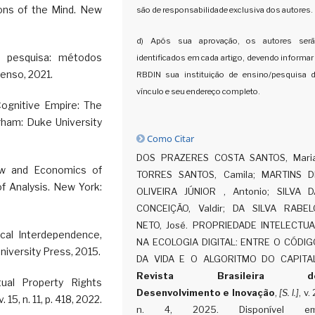
ons of the Mind. New
são de responsabilidade exclusiva dos autores.
d) Após sua aprovação, os autores ser
 pesquisa: métodos
identificados em cada artigo, devendo informar
Penso, 2021.
RBDIN sua instituição de ensino/pesquisa 
vínculo e seu endereço completo.
gnitive Empire: The
ham: Duke University
Como Citar
DOS PRAZERES COSTA SANTOS, Maria
w and Economics of
TORRES SANTOS, Camila; MARTINS D
of Analysis. New York:
OLIVEIRA JÚNIOR , Antonio; SILVA D
CONCEIÇÃO, Valdir; DA SILVA RABEL
NETO, José. PROPRIEDADE INTELECTUA
cal Interdependence,
NA ECOLOGIA DIGITAL: ENTRE O CÓDIG
iversity Press, 2015.
DA VIDA E O ALGORITMO DO CAPITAL
Revista Brasileira d
ual Property Rights
Desenvolvimento e Inovação
,
[S. l.]
, v. 
 15, n. 11, p. 418, 2022.
n. 4, 2025. Disponível em