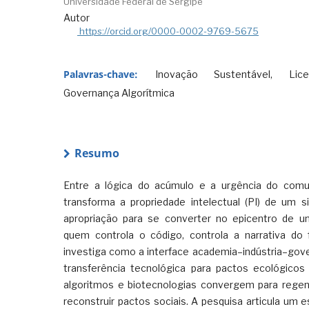
Universidade Federal de Sergipe
Autor
https://orcid.org/0000-0002-9769-5675
Palavras-chave:
Inovação Sustentável, Lice
Governança Algorítmica
Resumo
Entre a lógica do acúmulo e a urgência do comum
transforma a propriedade intelectual (PI) de um s
apropriação para se converter no epicentro de u
quem controla o código, controla a narrativa do f
investiga como a interface academia–indústria–gove
transferência tecnológica para pactos ecológicos 
algoritmos e biotecnologias convergem para rege
reconstruir pactos sociais. A pesquisa articula um 