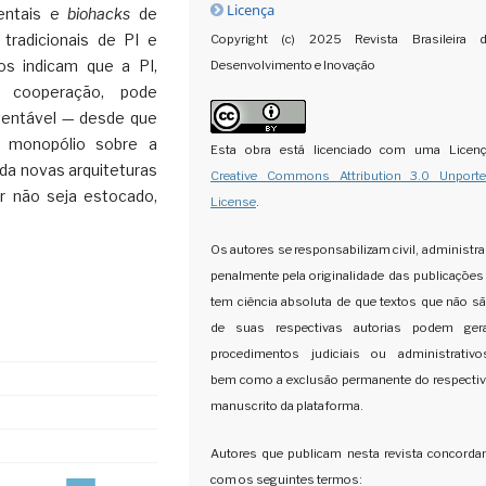
Licença
ientais e
biohacks
de
tradicionais de PI e
Copyright (c) 2025 Revista Brasileira 
os indicam que a PI,
Desenvolvimento e Inovação
e cooperação, pode
tentável — desde que
o monopólio sobre a
Esta obra está licenciado com uma Licen
nda novas arquiteturas
Creative Commons Attribution 3.0 Unport
r não seja estocado,
License
.
Os autores se responsabilizam civil, administra
penalmente pela originalidade das publicações
tem ciência absoluta de que textos que não s
de suas respectivas autorias podem ger
procedimentos judiciais ou administrativo
bem como a exclusão permanente do respecti
manuscrito da plataforma.
Autores que publicam nesta revista concord
com os seguintes termos: