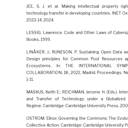
JEE, S. J. et al. Making intellectual property ri
technology transfer in developing countries. INET Ox
2023-14, 2024.
LESSIG, Lawrence. Code and Other Laws of Cybersp
Books, 1999.
LINÅKER, J.; RUNESON, P. Sustaining Open Data a
Design principles for Common Pool Resources a
Ecosystems. In: THE INTERNATIONAL SY
COLLABORATION, 18., 2022, Madrid. Proceedings. Ne
1-11.
MASKUS, Keith E.; REICHMAN, Jerome H. (Eds.). Inter
and Transfer of Technology under a Globalized I
Regime. Cambridge: Cambridge University Press, 200
OSTROM, Elinor. Governing the Commons: The Evolutio
Collective Action. Cambridge: Cambridge University P