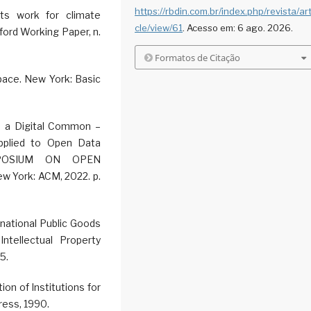
https://rbdin.com.br/index.php/revista/art
ghts work for climate
cle/view/61
. Acesso em: 6 ago. 2026.
ford Working Paper, n.
Formatos de Citação
ace. New York: Basic
s a Digital Common –
pplied to Open Data
MPOSIUM ON OPEN
w York: ACM, 2022. p.
national Public Goods
ntellectual Property
5.
n of Institutions for
ress, 1990.