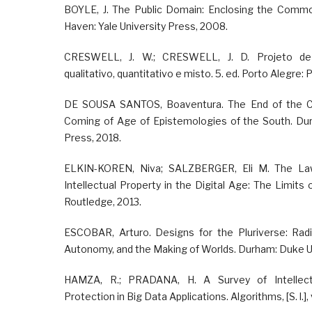
BOYLE, J. The Public Domain: Enclosing the Comm
Haven: Yale University Press, 2008.
CRESWELL, J. W.; CRESWELL, J. D. Projeto de
qualitativo, quantitativo e misto. 5. ed. Porto Alegre: 
DE SOUSA SANTOS, Boaventura. The End of the Co
Coming of Age of Epistemologies of the South. Dur
Press, 2018.
ELKIN-KOREN, Niva; SALZBERGER, Eli M. The La
Intellectual Property in the Digital Age: The Limits 
Routledge, 2013.
ESCOBAR, Arturo. Designs for the Pluriverse: Radi
Autonomy, and the Making of Worlds. Durham: Duke Un
HAMZA, R.; PRADANA, H. A Survey of Intellect
Protection in Big Data Applications. Algorithms, [S. l.], v.