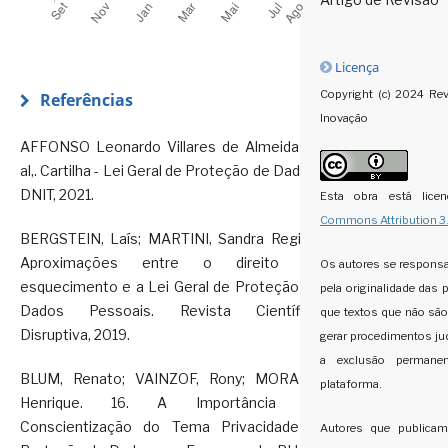
Licença
Copyright (c) 2024 Rev
Referências
Inovação
AFFONSO Leonardo Villares de Almeida et
al,. Cartilha - Lei Geral de Proteção de Dados.
DNIT, 2021.
Esta obra está lic
Commons Attribution 3
BERGSTEIN, Laís; MARTINI, Sandra Regina.
Aproximações entre o direito ao
Os autores se responsab
esquecimento e a Lei Geral de Proteção de
pela originalidade das 
Dados Pessoais. Revista Científica
que textos que não são
Disruptiva, 2019.
gerar procedimentos ju
a exclusão permanen
BLUM, Renato; VAINZOF, Rony; MORAES,
plataforma.
Henrique. 16. A Importância da
Conscientização do Tema Privacidade e
Autores que publica