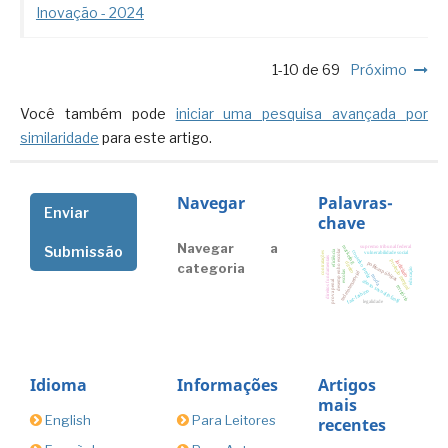
Inovação - 2024
1-10 de 69
Próximo
Você também pode
iniciar uma pesquisa avançada por
similaridade
para este artigo.
Navegar
Palavras-
Enviar
chave
Navegar a
supremo tribunal federal
Submissão
marketing
eficiência
desempenho escolar
conselho tutelar
vulnerabilidade social
contratações
direitos fundamentais
judiciário
proteção integral
políticas públicas
direito
categoria
educação
escolas
rede intersetorial
moda
abuso sexual infantil
prova penal
território
fast-fashion
legalidade
Idioma
Informações
Artigos
mais
English
Para Leitores
recentes