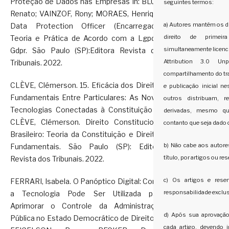
Proteção de Dados nas Empresas In: BLUM,
seguintes termos:
Renato; VAINZOF, Rony; MORAES, Henrique.
a) Autores mantém os di
Data Protection Officer (Encarregado):
direito de primei
Teoria e Prática de Acordo com a Lgpd e
simultaneamente licenc
Gdpr. São Paulo (SP):Editora Revista dos
Attribution 3.0 Un
Tribunais. 2022.
compartilhamento do tr
CLÈVE, Clémerson. 15. Eficácia dos Direitos
e publicação inicial ne
Fundamentais Entre Particulares: As Novas
outros distribuam, 
Tecnologias Conectadas à Constituição In:
derivadas, mesmo qu
CLÈVE, Clémerson. Direito Constitucional
contanto que seja dado cr
Brasileiro: Teoria da Constituição e Direitos
b) Não cabe aos autore
Fundamentais. São Paulo (SP): Editora
título, por artigos ou r
Revista dos Tribunais. 2022.
c) Os artigos e res
FERRARI, Isabela. O Panóptico Digital: Como
responsabilidade exclus
a Tecnologia Pode Ser Utilizada para
Aprimorar o Controle da Administração
d) Após sua aprovação
Pública no Estado Democrático de Direito In:
cada artigo, devendo 