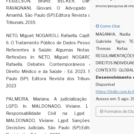
FEIGELSON, Bruno; BECKER, Daniel;
ensino/pesquisa de vín
RAVAGNANI, Giovani. O Advogado do
Amanhã. São Paulo (SP):Editora Revista dos
Tribunais. 2019.
Como Citar
MAGANHA, Nadia F
NETO, Miguel; NOGAROLI, Rafaella. Capítulo
Gabriele Tigre; T
6. O Tratamento Público de Dados Pessoais
Thomas Kefas 
Referentes à Saúde: Algumas Notas e
REGULAMENTAÇÕES
Reflexões In: NETO, Miguel; NOGAROLI,
DIREITOS INDIVIDUA
Rafaella. Debates Contemporâneos em
CONTEXTO GLOBAL
Direito Médico e da Saúde - Ed. 2023. São
Desenvolvimento 
Paulo (SP): Editora Revista dos Tribunais.
Dispo
2023
https://rbdin.com.br/
Acesso em: 5 ago. 2
PALMEIRA, Mariana. A judicialização da
LGPD. In. MALDONADO, Viviane. 1. A
Formatos de Cit
Responsabilidade Civil na Lgpd In:
MALDONADO, Viviane. Lgpd: Sanções e
Decisões Judiciais. São Paulo (SP):Editora