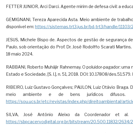
FETTER JUNIOR, Arci Darci. Agente mirim de defesa civil: a edu
GEMIGNANI, Tereza Aparecida Asta. Meio ambiente de trabalho:
disponível em:
https://sistemas.trt3.jus.br/bd-trt3/handle/11103
JESUS, Michele Bispo de. Aspectos de gestão de segurança de 
Paulo, sob orientação do Prof. Dr. José Rodolffo Scarati Martins.
18 maio 2024.
RABBANI, Roberto Muhájir Rahnemay. O poluidor-pagador: uma nova a
Estado e Sociedade, [S. l.], n. 51, 2018. DOI: 10.17808/des.51.579
RIBEIRO, Luiz Gustavo Gonçalves; PAULON, Luiz Otávio Braga. Dir
meio ambiente e de bens jurídicos difusos. R
https://sou.ucs.br/etc/revistas/index.php/direitoambiental/artic
SILVA, José Antônio Aleixo da Coordenador et al. 
https://sbpcacervodigital.org.br/bitstream/20.500.11832/2634