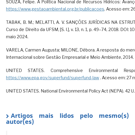
SOUZA, Felipe. A Política Nacional de Recursos Hídricos: Avanço
https://www.gestaoambiental.org.br/publicacoes
. Acesso em: 2
TABAK, B. M.; MELATTI, A. V. SANÇÕES JURÍDICAS NA EST
Curso de Direito da UFSM, [S. l.], v. 13, n. 1, p. 49–74, 2018. DO
maio 2024.
VARELA, Carmen Augusta; MILONE, Débora. A resposta do mercad
Internacional sobre Gestão Empresarial e Meio Ambiente, 2014.
UNITED STATES. Comprehensive Environmental Respo
https://www.epa.gov/superfund/superfund-law
. Acesso em: 27 
UNITED STATES. National Environmental Policy Act (NEPA). 42 U.
Artigos mais lidos pelo mesmo(s)
autor(es)