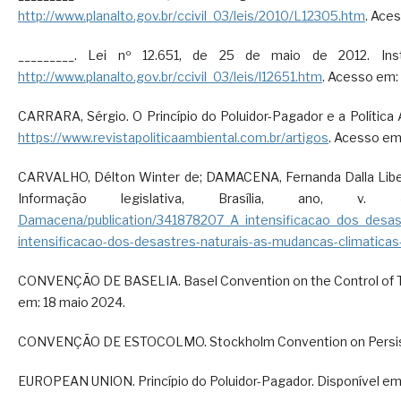
http://www.planalto.gov.br/ccivil_03/leis/2010/L12305.htm
. Ace
_________. Lei nº 12.651, de 25 de maio de 2012. Insti
http://www.planalto.gov.br/ccivil_03/leis/l12651.htm
. Acesso em:
CARRARA, Sérgio. O Princípio do Poluidor-Pagador e a Política Amb
https://www.revistapoliticaambiental.com.br/artigos
. Acesso em
CARVALHO, Délton Winter de; DAMACENA, Fernanda Dalla Libera.
Informação legislativa, Brasília, ano
Damacena/publication/341878207_A_intensificacao_dos_desas
intensificacao-dos-desastres-naturais-as-mudancas-climaticas-
CONVENÇÃO DE BASELIA. Basel Convention on the Control of T
em: 18 maio 2024.
CONVENÇÃO DE ESTOCOLMO. Stockholm Convention on Persisten
EUROPEAN UNION. Princípio do Poluidor-Pagador. Disponível em