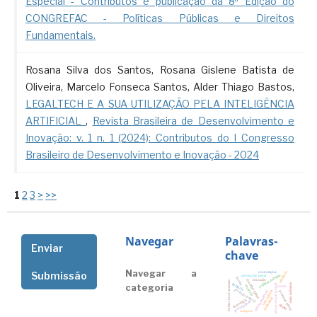
Especial - Contributos e publicação da 8ª Edição do
CONGREFAC - Políticas Públicas e Direitos
Fundamentais.
Rosana Silva dos Santos, Rosana Gislene Batista de
Oliveira, Marcelo Fonseca Santos, Alder Thiago Bastos,
LEGALTECH E A SUA UTILIZAÇÃO PELA INTELIGÊNCIA
ARTIFICIAL
,
Revista Brasileira de Desenvolvimento e
Inovação: v. 1 n. 1 (2024): Contributos do I Congresso
Brasileiro de Desenvolvimento e Inovação - 2024
1
2
3
>
>>
Navegar
Palavras-
Enviar
chave
Navegar a
contratações
Submissão
eficiência
políticas públicas
persecução penal
escolas
educação
conselho tutelar
direitos fundamentais
meio ambiente
território
categoria
abuso sexual infantil
currículo
moda
proteção integral
fast-fashion
rede intersetorial
processo penal
marketing
tecnologia
prova penal
direito
compras